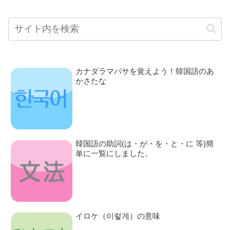
カナダラマバサを覚えよう！韓国語のあ
かさたな
韓国語の助詞(は・が・を・と・に 等)簡
単に一覧にしました。
イロケ（이렇게）の意味