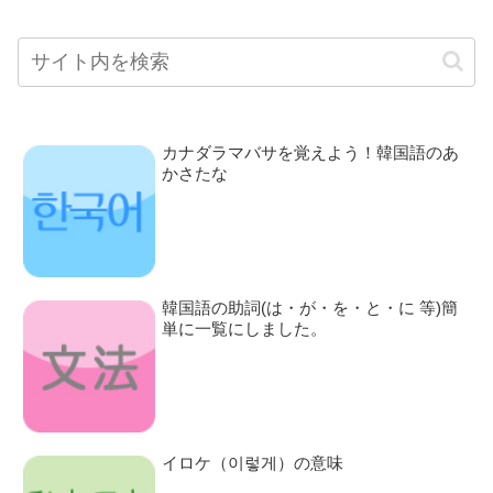
カナダラマバサを覚えよう！韓国語のあ
かさたな
韓国語の助詞(は・が・を・と・に 等)簡
単に一覧にしました。
イロケ（이렇게）の意味