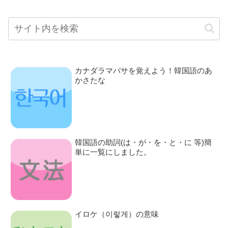
カナダラマバサを覚えよう！韓国語のあ
かさたな
韓国語の助詞(は・が・を・と・に 等)簡
単に一覧にしました。
イロケ（이렇게）の意味