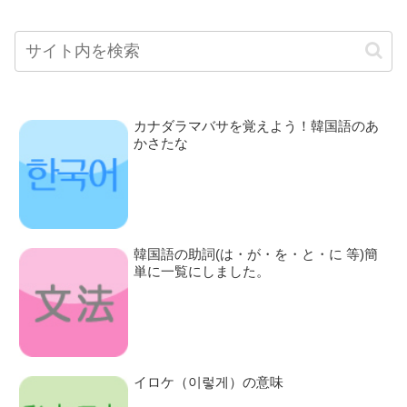
カナダラマバサを覚えよう！韓国語のあ
かさたな
韓国語の助詞(は・が・を・と・に 等)簡
単に一覧にしました。
イロケ（이렇게）の意味