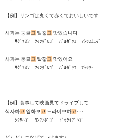
【例】リンゴは丸くて赤くておいしいです
사과는 둥글
고
빨갛
고
맛있습니다
ｻｸﾞｧﾇﾝ ﾂｩﾝｸﾞﾙｺﾞ ﾊﾟﾙｶﾞｯｺ ﾏｼｯｽﾑﾆﾀﾞ
사과는 둥글
고
빨갛
고
맛있어요
ｻｸﾞｧﾇﾝ ﾂｩﾝｸﾞﾙｺﾞ ﾊﾟﾙｶﾞｯｺ ﾏｼｯｿﾖ
【例】食事して映画見てドライブして
식사하
고
영화보
고
드라이브하
고
･･･
ｼｸｻﾊｺﾞ ﾖﾝﾌｧﾎﾟｺﾞ ﾄﾞｩﾗｲﾌﾞﾊｺﾞ
どんどんつなげていけます♪