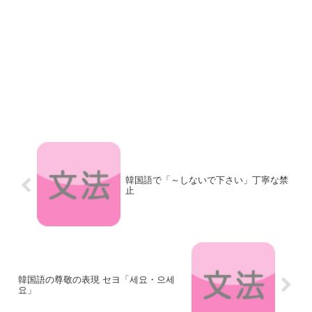
韓国語で「～しないで下さい」丁寧な禁
止
韓国語の尊敬の表現 セヨ「세요・으세
요」