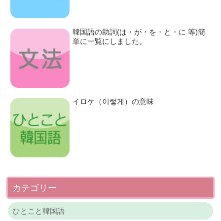
韓国語の助詞(は・が・を・と・に 等)簡
単に一覧にしました。
イロケ（이렇게）の意味
カテゴリー
ひとこと韓国語