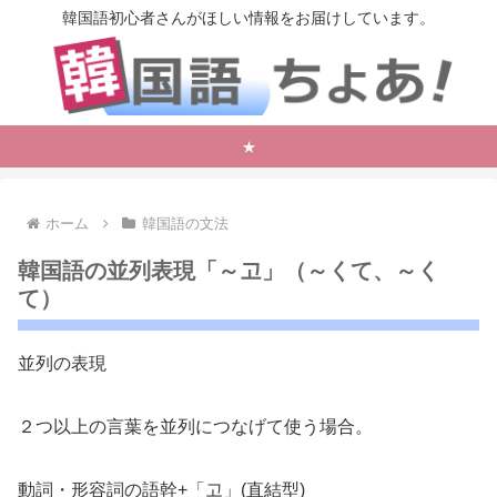
韓国語初心者さんがほしい情報をお届けしています。
★
ホーム
韓国語の文法
韓国語の並列表現「～고」（～くて、～く
て）
並列の表現
２つ以上の言葉を並列につなげて使う場合。
動詞・形容詞の語幹+「고」
(直結型)