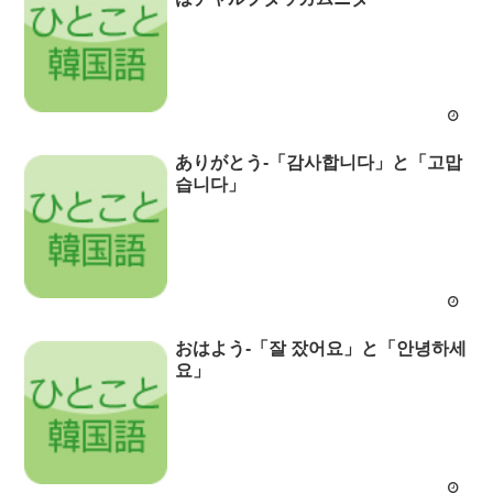
ありがとう-「감사합니다」と「고맙
습니다」
おはよう-「잘 잤어요」と「안녕하세
요」