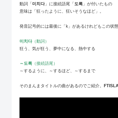
動詞「
미치다
」に接続語尾「
도록
」が付いたもの
意味は「
狂ったように、狂いそうなほど
」。
発音記号的には最後に「k」があるけれどもこの状
미치다
（動詞）
狂う、気が狂う、夢中になる、熱中する
～도록
（接続語尾）
～するように、～するほど、～するまで
そのまんまタイトルの曲があるのでご紹介。
FTISL