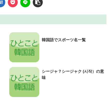
韓国語でスポーツ名一覧
シージャ？シージャク (시작）の意
味