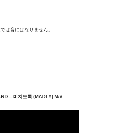
態では音にはなりません。
AND – 미치도록 (MADLY) M/V